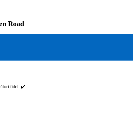
ken Road
ători fideli ✔️