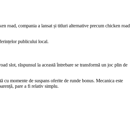
en road, compania a lansat și titluri alternative precum chicken road
erințelor publicului local.
oad slot, răspunsul la această întrebare se transformă un joc plin de
 plată cu momente de suspans oferite de runde bonus. Mecanica este
arență, pare a fi relativ simplu.