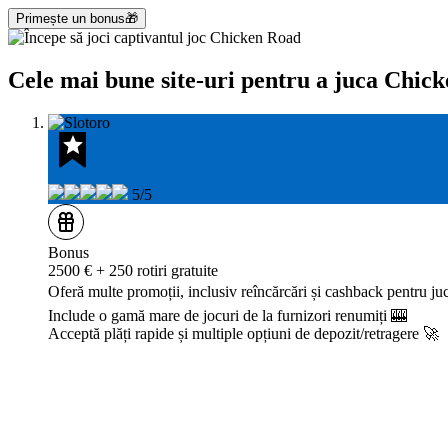
Primește un bonus🎁
Cele mai bune site-uri pentru a juca Chic
5/5
Bonus
2500 € + 250 rotiri gratuite
Oferă multe promoții, inclusiv reîncărcări și cashback pentru juc
Include o gamă mare de jocuri de la furnizori renumiți 🎰
Acceptă plăți rapide și multiple opțiuni de depozit/retragere 🚀