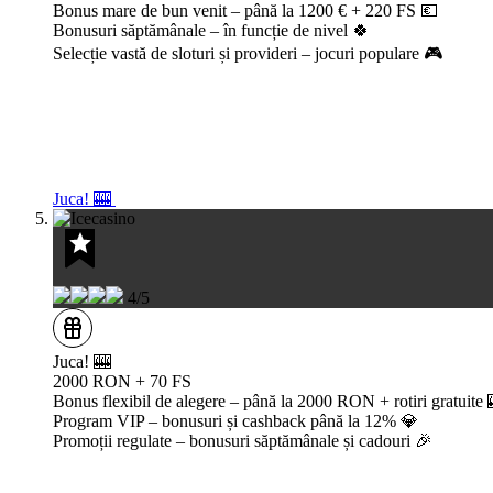
Bonus mare de bun venit – până la 1200 € + 220 FS 💶
Bonusuri săptămânale – în funcție de nivel 🍀
Selecție vastă de sloturi și provideri – jocuri populare 🎮
Juca! 🎰
4/5
Juca! 🎰
2000 RON + 70 FS
Bonus flexibil de alegere – până la 2000 RON + rotiri gratuite 
Program VIP – bonusuri și cashback până la 12% 💎
Promoții regulate – bonusuri săptămânale și cadouri 🎉