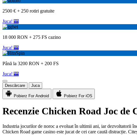
2500 € + 250 rotiri gratuite
Juca! 🎰
18 000 RON + 275 FS cazino
Juca! 🎰
Până la 3200 RON + 200 FS
Juca! 🎰
Descărcare
Juca
Pobierz
For Android
Pobierz
For iOS
Recenzie Chicken Road Joc de
Industria jocurilor de noroc a evoluat în ultimii ani, iar dezvoltatori
Chicken Road game casino este jucat de cei care caută distracție. Citeșt